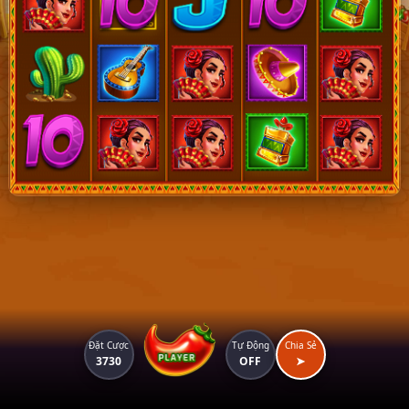
Đặt Cược
Tự Động
Chia Sẻ
3730
OFF
➤